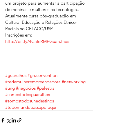
um projeto para aumentar a participação 
de meninas e mulheres na tecnologia.. 
Atualmente cursa pós-graduação em 
Cultura, Educação e Relações Étnico-
Raciais no CELACC/USP.
Inscrições em: 
http://bit.ly/4CafeRMEGuarulhos
#guarulhos
#gruconvention
#redemulherempreendedora
#networking
#ung
#negócios
#palestra
#somostodosguarulhos
#somostodosunedestinos
#todomundopassaporaqui