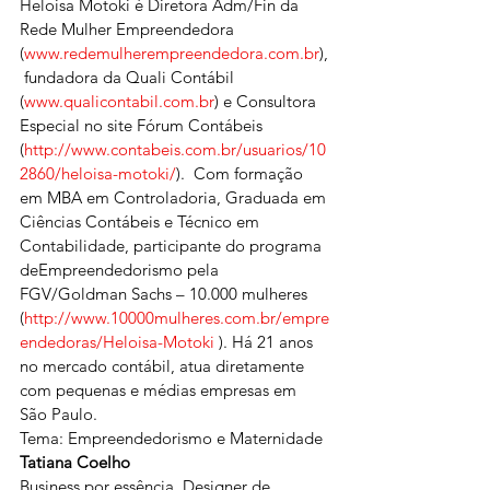
Heloisa Motoki é Diretora Adm/Fin da 
Rede Mulher Empreendedora 
(
www.redemulherempreendedora.com.br
),
 fundadora da Quali Contábil 
(
www.qualicontabil.com.br
) e Consultora 
Especial no site Fórum Contábeis 
(
http://www.contabeis.com.br/usuarios/10
2860/heloisa-motoki/
).  Com formação 
em MBA em Controladoria, Graduada em 
Ciências Contábeis e Técnico em 
Contabilidade, participante do programa 
deEmpreendedorismo pela 
FGV/Goldman Sachs – 10.000 mulheres 
(
http://www.10000mulheres.com.br/empre
endedoras/Heloisa-Motoki
 ). Há 21 anos 
no mercado contábil, atua diretamente 
com pequenas e médias empresas em 
São Paulo.
Tema: Empreendedorismo e Maternidade
Tatiana Coelho
Business por essência, Designer de 