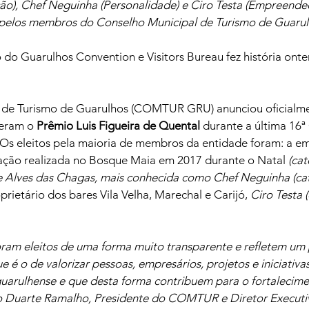
o), Chef Neguinha (Personalidade) e Ciro Testa (Empreende
 pelos membros do Conselho Municipal de Turismo de Guarul
 do Guarulhos Convention e Visitors Bureau fez história ont
 de Turismo de Guarulhos (COMTUR GRU) anunciou oficialme
eram o 
Prêmio Luis Figueira de Quental 
durante a última 16ª
 Os eleitos pela maioria de membros da entidade foram: a e
ção realizada no Bosque Maia em 2017 durante o Natal 
(cat
 Alves das Chagas, mais conhecida como Chef Neguinha (cat
prietário dos bares Vila Velha, Marechal e Carijó, 
Ciro Testa 
oram eleitos de uma forma muito transparente e refletem um
e é o de valorizar pessoas, empresários, projetos e iniciativa
uarulhense e que desta forma contribuem para o fortalecim
ilo Duarte Ramalho, Presidente do COMTUR e Diretor Execut