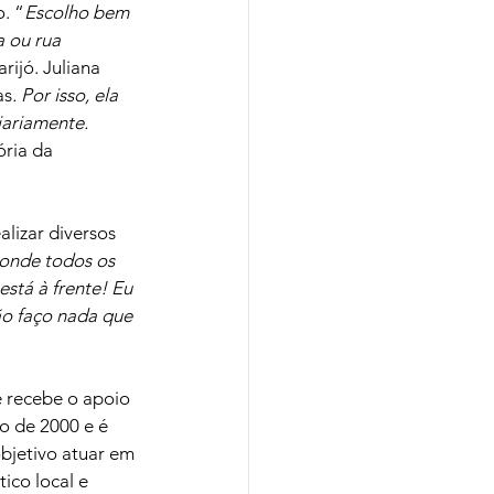
. “
Escolho bem 
 ou rua 
rijó. Juliana 
as
. Por isso, ela 
ariamente. 
ória da 
alizar diversos 
 onde todos os 
está à frente! Eu 
ão faço nada que 
 recebe o apoio 
o de 2000 e é 
bjetivo atuar em 
ico local e 