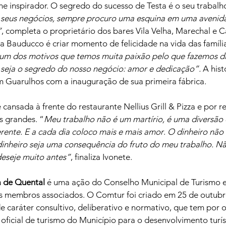
e inspirador. O segredo do sucesso de Testa é o seu trabalho
 seus negócios, sempre procuro uma esquina em uma avenida
”
, completa o proprietário dos bares Vila Velha, Marechal e Ca
a Bauducco é criar momento de felicidade na vida das famíli
um dos motivos que temos muita paixão pelo que fazemos di
seja o segredo do nosso negócio: amor e dedicação”. 
A hist
Guarulhos com a inauguração de sua primeira fábrica. 
cansada à frente do restaurante Nellius Grill & Pizza e por re
s grandes. “
Meu trabalho não é um martírio, é uma diversão
ferente. E a cada dia coloco mais e mais amor
. 
O dinheiro não 
dinheiro seja uma consequência do fruto do meu trabalho. N
deseje muito antes”
, finaliza Ivonete.
a de Quental
 é uma ação do Conselho Municipal de Turismo e
eus membros associados. O Comtur foi criado em 25 de outubr
caráter consultivo, deliberativo e normativo, que tem por o
ficial de turismo do Município para o desenvolvimento turíst