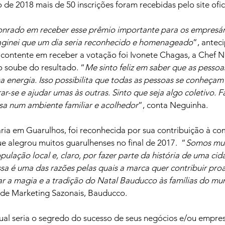
 de 2018 mais de 50 inscrições foram recebidas pelo site ofici
 honrado em receber esse prêmio importante para os empresár
aginei que um dia seria reconhecido e homenageado
”, anteci
 contente em receber a votação foi Ivonete Chagas, a Chef N
o soube do resultado. “
Me sinto feliz em saber que as pesso
a energia. Isso possibilita que todas as pessoas se conheçam
r-se e ajudar umas às outras. Sinto que seja algo coletivo. 
sa num ambiente familiar e acolhedor
”, conta Neguinha.
ia em Guarulhos, foi reconhecida por sua contribuição à co
e alegrou muitos guarulhenses no final de 2017.  “
Somos mui
lação local e, claro, por fazer parte da história de uma ci
sa é uma das razões pelas quais a marca quer contribuir pro
ar a magia e a tradição do Natal Bauducco às famílias do mun
 de Marketing Sazonais, Bauducco.
al seria o segredo do sucesso de seus negócios e/ou empres