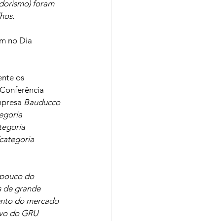
dorismo) foram 
hos.
em no Dia 
nte os 
 Conferência 
mpresa 
Bauducco 
egoria 
egoria 
(categoria 
 pouco do 
s de grande 
ento do mercado 
ivo do GRU 