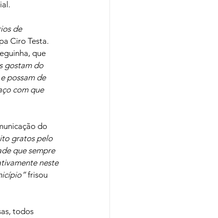
al.
ios de 
pa Ciro Testa. 
eguinha, que 
as gostam do 
 e possam de 
Faço com que 
municação do 
to gratos pelo 
dade que sempre 
ativamente neste 
icípio” 
frisou 
as, todos 