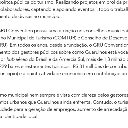
olítca pública do turismo. Realizando projetos em prol da 
colaboradores, captando e apoiando eventos... todo o trabal
ento de divisas ao município.
GRU Convention possui uma atuação nos conselhos municipai
ho Municipal de Turismo (COMTUR) e Conselho de Desenvo
. Em todos os anos, desde a fundação, o GRU Convention 
ento dos gestores públicos sobre como Guarulhos está voca
ior 
hub
 aéreo do Brasil e da Amércia Sul, mais de 1,3 milhão d
 229 bares e restaurantes tuísticos,  R$ 81 milhões de contribu
unicípio) e a quinta atividade econômica em contribuição ao
smo municipal nem sempre é vista com clareza pelos gestores e
afios urbanos que Guarulhos ainda enfrenta. Contudo, o turi
 cidade para a geração de empregos, aumento de arrecadaç
a identidade local.