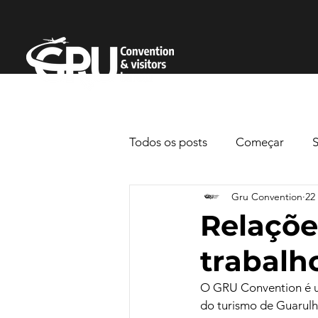
Todos os posts
Começar
Gru Convention
22
Relaçõe
trabalh
O GRU Convention é um
do turismo de Guarulh