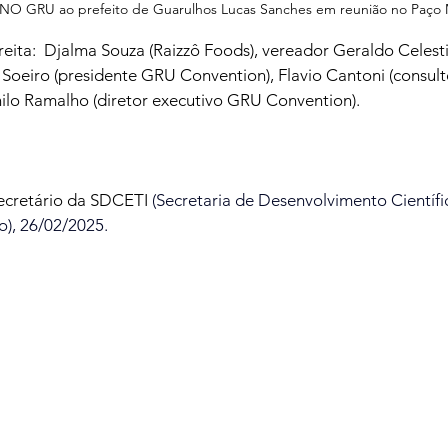
NO GRU ao prefeito de Guarulhos Lucas Sanches em reunião no Paço M
eita:  Djalma Souza (Raizzô Foods), vereador Geraldo Celesti
 Soeiro (presidente GRU Convention), Flavio Cantoni (consul
lo Ramalho (diretor executivo GRU Convention).
ecretário da SDCE
TI 
(Secretaria de Desenvolvimento Científi
o), 26/02/2025.