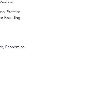
unicipal.
no, Prefeito 
tor Branding 
co, Econômico, 