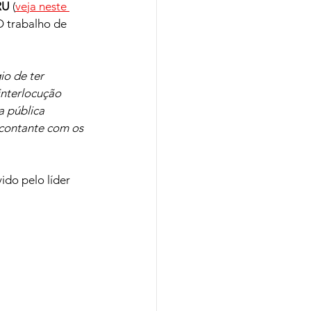
RU
 (
veja neste 
O trabalho de
io de ter 
nterlocução 
a pública 
 contante com os 
do pelo líder 