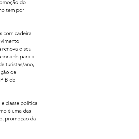
promoção do 
ho tem por 
s com cadeira 
lvimento 
renova o seu 
cionado para a 
e turistas/ano, 
ição de 
 PIB de 
 classe política 
smo é uma das 
ão, promoção da 