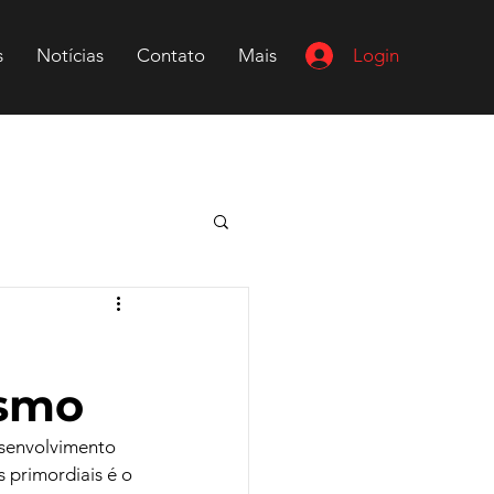
Login
s
Notícias
Contato
Mais
ismo
esenvolvimento 
 primordiais é o 