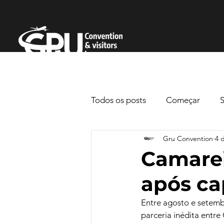
Todos os posts
Começar
Gru Convention
4 
Camarei
após ca
Entre agosto e setem
parceria inédita entre