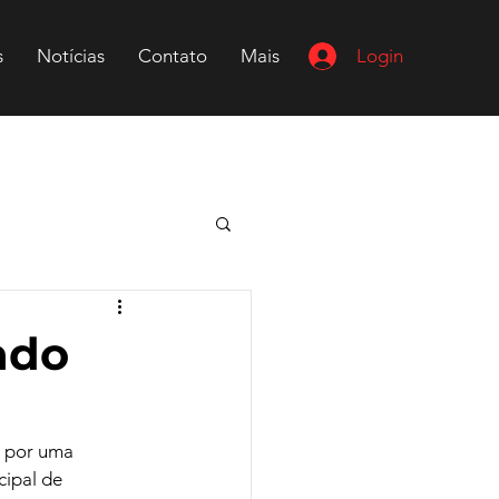
Login
s
Notícias
Contato
Mais
ado
 por uma 
cipal de 