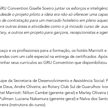
RU Convention Giselle Soeiro juntar os esforços e inteligênc
desde o projeto piloto a ideia era não só oferecer uma capac
s de contratação para um mercado hoteleiro em pleno aquec
ra outras áreas e atividades como o já iniciado curso de  auxi
ry, e outros em projeto para garçons, recepcionistas e agen
aço e os profissionais para a formação, os hotéis Marriott e
ndas com um café especial na entrega de certificados. Após 
nhar seus currículos ao GRU Convention que disponibilizou a
ipe da Secretaria de Desenvolvimento e Assistência Social: 
 Deus, Andre Oliveira; ao Rotary Club Sul de Guarulhos: Ivon
l Marriott: Nilton Cambé (gerente geral) e Marley Oliveira (i
Pullman: Luciana Nakamura (gerente geral) e Nalva dos Santos
eira (instrutora do curso).