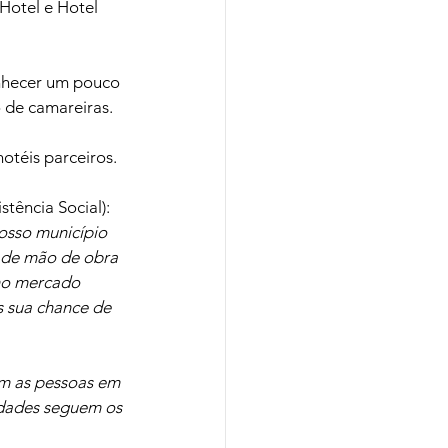
 Hotel e Hotel 
nhecer um pouco 
o de camareiras.
otéis parceiros.
tência Social): 
osso município 
 de mão de obra 
 no mercado 
 sua chance de 
m as pessoas em 
idades seguem os 