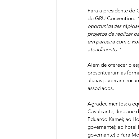
Para a presidente do G
do GRU Convention: 
"
oportunidades rápida
projetos de replicar pa
em parceira com o Rota
atendimento."
Além de oferecer o esp
presentearam as forma
alunas puderam encami
associados.
Agradecimentos: a equ
Cavalcante, Joseane de
Eduardo Kamei; ao Hote
governante); ao hotel 
governante) e Yara Mor