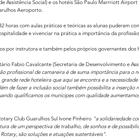
de Assistência Social) e os hotéis São Paulo Marrriott Airport
arulhos Aeroporto.
 horas com aulas práticas e teóricas as alunas puderam co
pitalidade e vivenciar na prática a importância da profissã
os por instrutora e também pelos próprios governantes dos h
ário Fabio Cavalcante (Secretaria de Desenvolvimento e Assis
ão profissional de camareira é de suma importância para o n
 grande rede hoteleira que aqui se encontra e a necessidade
além de fazer a inclusão social também possibilita a inserção
Quando qualificamos os munícipes com qualidade aumentamos
otary Club Guarulhos Sul Ivone Pinheiro 
"a solidariedade co
rtura de um perspectiva de trabalho, de sonhos e de possibil
Rotary, são soluções e atuações sustentáveis".