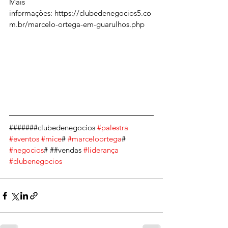
Mais 
informações: https://clubedenegocios5.co
m.br/marcelo-ortega-em-guarulhos.php
#######clubedenegocios 
#palestra
#eventos
#mice
# 
#marceloortega
# 
#negocios
# ##vendas 
#liderança
#clubenegocios